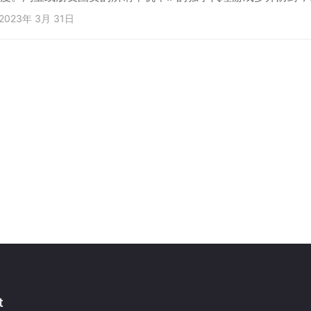
际上都是和别人共用。根本起不到游戏防封的效果，甚至还越用
2023年 3月 31日
所需求的流量带宽很少，十个人用一条都不会卡。但它成本可能
宝或朋友圈的商人就会一条IP卖给不同的人去使用。已实现利润
做游戏封不封号，他会说跟他没半点关系，你问他原因他会扯是
t