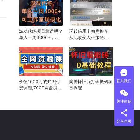
越
就
最
…
游戏代练项目靠谱吗？
玩转信用卡撸房撸车,
单人一周3000+，可
从此改变人生旅途:美
做工作室:互动美传
传月月
联系我们
价值1000万的知识付
魔兽怀旧服打金搬砖项
费课程,700T网盘群,
目揭秘
考研考证合集包永久更
新：目录
关注微信
分享本页