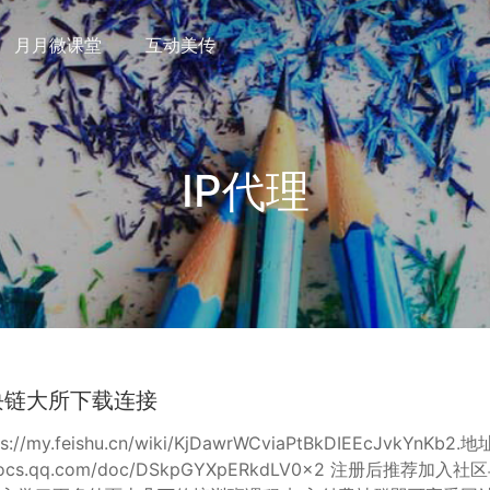
月月微课堂
互动美传
IP代理
块链大所下载连接
://my.feishu.cn/wiki/KjDawrWCviaPtBkDIEEcJvkYnKb2.地
/docs.qq.com/doc/DSkpGYXpERkdLV0x2 注册后推荐加入社