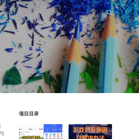
项目目录
址
区与