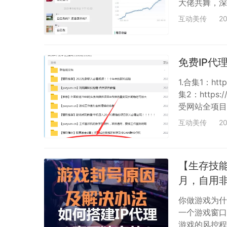
大佬共舞，深
项目更新对接
互动美传
2
因为遇见社群
点我查看 ，
免费IP
1.合集1：http
集2：https:
受网站全项目
的人生，因为
互动美传
2
后记录：点我
入网站后请往
【生存技能
月，自用
你做游戏为什
一个游戏窗口
游戏的风控程