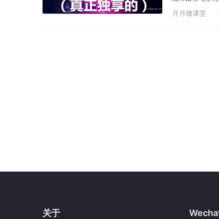
点就算了，实
月月微课堂
封。因为游戏
几块。所以某
大化，至于你
关于
Wecha