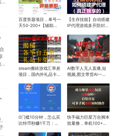
站全
生，
录：
百度答题项目，单号一
【生存技能】自动搭建
天50-200+【辅助详
IP代理游戏多开防封，
细操作教程】
成本低至3元一个月，
）
自用非常稳，接单一天
破千问题不大
.合
享
的我
steam搬砖游戏汇率差
AI数字人无人直播,短
。售
项目，国内外礼品卡五
视频,图文带货AI一键
，进
折渠道-明哥
生成项目揭秘,新手单
yueyuewan8
日收入破千
个
0门槛10分钟，怎么买
快手磁力巨星万合脚本
理。
比特币秒赚1千万：是
批量撸，单机100+，
于
有什么方法？
可无限放大
贵