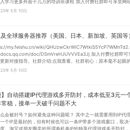
入学习更多外面十几万的培训班课程 加入付费社群即可享受网
指导。社群介绍:点我查看。社群初心：原本毫不起眼的我的人
023年 5月 10日
而改变了， 期盼所有人都能同样产生变化而获得成功。售后记
我们希望帮助真正需要帮助的人。项目列表…
代理及全球服务器推荐（美国、日本、新加坡、英国等
s://my.feishu.cn/wiki/QHUzwCkrWiC7WtkiS5YcP7WMnTd2
//docs.qq.com/doc/DSmVreHJUVVVEa3Jj 加入付费社群即可
更新对接指导。社群介绍:点我查看。社群初心：原本毫不起眼
遇见社群而改变了， 期盼所有人都能同样产生变化而获得成功
023年 5月 10日
查看 ，我们希望帮助真正需要帮助的人。项目列表：点我查看
下拉。初心永不改。请多观察多了解官网，公…
】自动搭建IP代理游戏多开防封，成本低至3元一
非常稳，接单一天破千问题不大
么会被封号？如何避免这种问题呢？ 其中之一就需要用到IP代
一个IP是最好的，但有时候也可以一条IP带多个游戏窗口，取决
度。淘宝或朋友圈卖的所谓单机单IP的独享代理游戏多开防封，