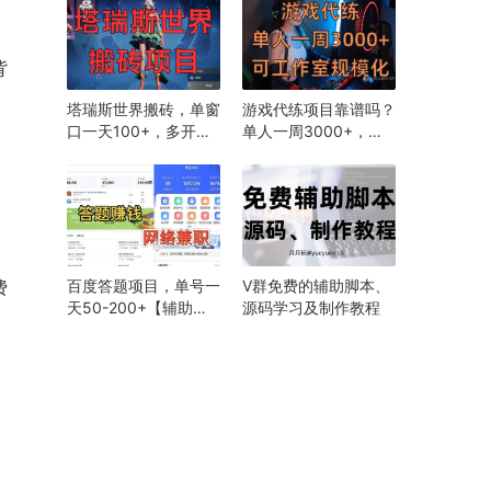
背
塔瑞斯世界搬砖，单窗
游戏代练项目靠谱吗？
口一天100+，多开发
单人一周3000+，可
财
做工作室:互动美传
百度答题项目，单号一
V群免费的辅助脚本、
费
天50-200+【辅助详
源码学习及制作教程
细操作教程】