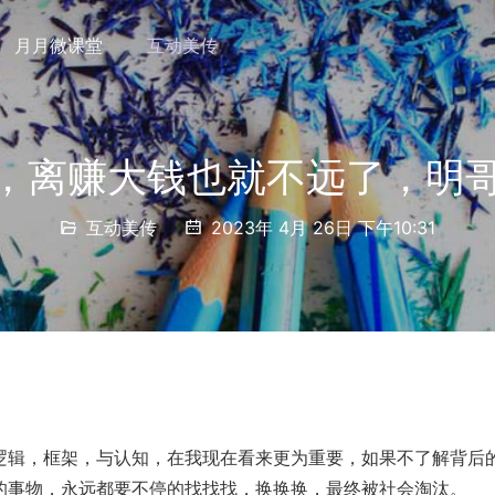
月月微课堂
互动美传
离赚大钱也就不远了，明哥yu
互动美传
2023年 4月 26日 下午10:31
逻辑，框架，与认知，在我现在看来更为重要，如果不了解背后
的事物，永远都要不停的找找找，换换换，最终被社会淘汰。