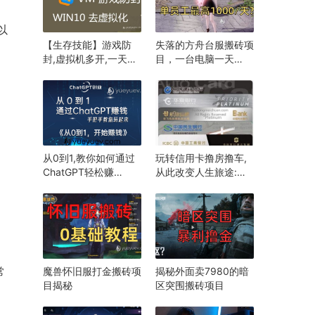
以
【生存技能】游戏防
失落的方舟台服搬砖项
封,虚拟机多开,一天
目，一台电脑一天
1000+起步，工作室
800+
必备,Vmware全套定
制技术
从0到1,教你如何通过
玩转信用卡撸房撸车,
ChatGPT轻松赚
从此改变人生旅途:美
钱,AIGC教学,明哥
传月月
yueyuewan8
常
魔兽怀旧服打金搬砖项
揭秘外面卖7980的暗
目揭秘
区突围搬砖项目