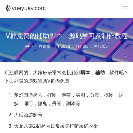
V群免费的辅助脚本、源码学习及制作教程
月月微课堂
2023年 4月 3日 上午12:05
玩互联网的，大家应该常常会接触到
脚本
，
辅助
，软件吧？
下面列表的游戏辅助V群内免费。
梦幻西游起号，打图，跑商，买图，分图，挖图，封
妖，师门，抓鬼，丹青，副本等
大话西游起号
天龙八部2&1起号日常采集打猎采矿农桑