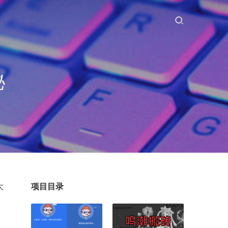
秘
大
项目目录
，
，