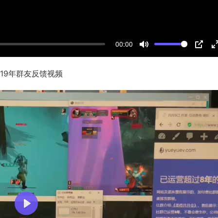
00:00
M
P
u
I
019年群友反馈视频
t
P
t
e
r
f
l
l
r
P