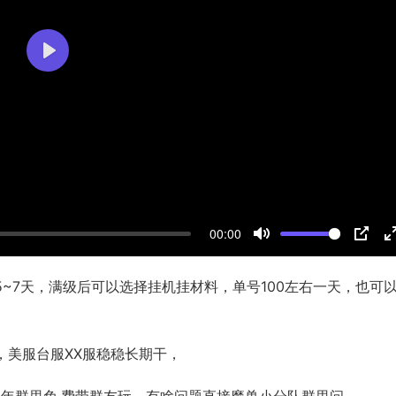
r
P
l
a
y
00:00
M
P
u
I
5~7天，满级后可以选择挂机挂材料，单号100左右一天，也可
t
P
t
e
r
，美服台服XX服稳稳长期干，
f