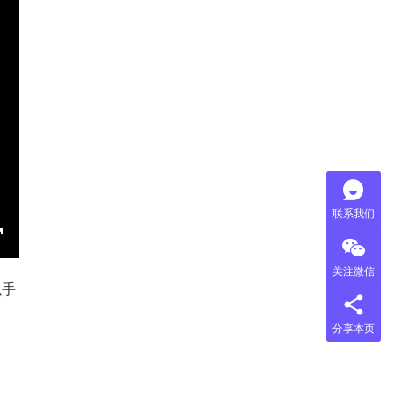
c
e
e
n
联系我们
E
关注微信
n
以手
e
分享本页