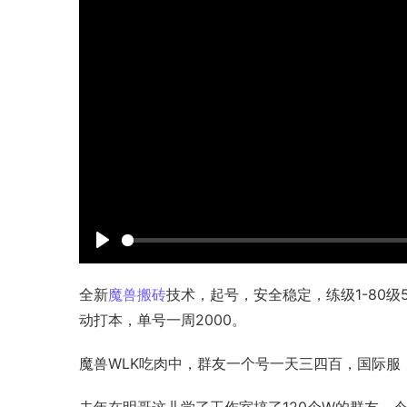
P
l
全新
魔兽搬砖
技术，起号，安全稳定，练级1-80级
a
动打本，单号一周2000。
y
魔兽WLK吃肉中，群友一个号一天三四百，国际服