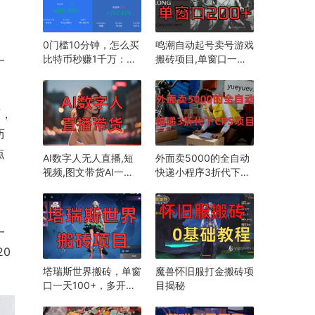
0门槛10分钟，怎么买
鸣潮自动起号卖号游戏
比特币秒赚1千万：是
搬砖项目,单窗口一天
一
有什么方法？
200+
啊，
历
点
AI数字人无人直播,短
外面卖5000的全自动
视频,图文带货AI一键
快递小程序3折代下
生成项目揭秘,新手单
CPS项目
日收入破千
一
20
塔瑞斯世界搬砖，单窗
魔兽怀旧服打金搬砖项
口一天100+，多开发
目揭秘
财