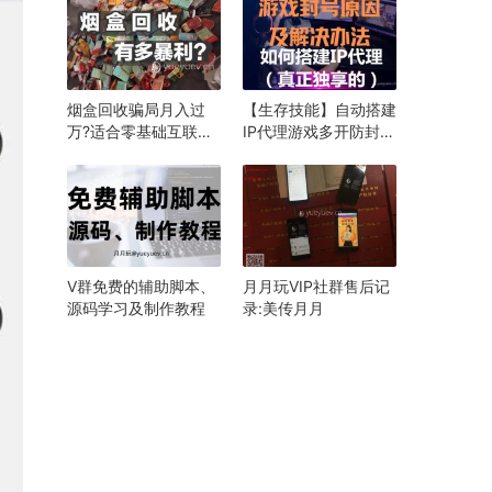
烟盒回收骗局月入过
【生存技能】自动搭建
万?适合零基础互联网
IP代理游戏多开防封，
新手小白-月月玩靠谱
成本低至3元一个月，
吗
自用非常稳，接单一天
破千问题不大
V群免费的辅助脚本、
月月玩VIP社群售后记
源码学习及制作教程
录:美传月月