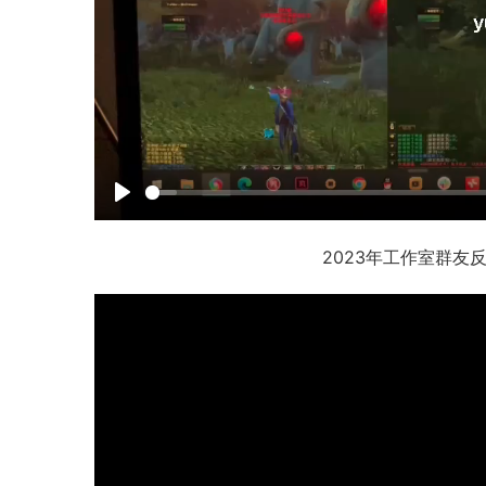
P
l
2023年工作室群友
a
y