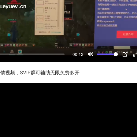
l
a
y
-00:13
M
P
u
I
反馈视频，SVIP群可辅助无限免费多开
t
P
t
e
r
f
l
l