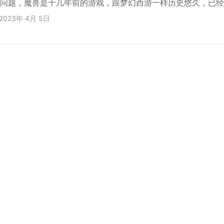
问题，魔兽是十几年前的游戏，跟梦幻西游一样历史悠久，已经
，学会了适合长期养老搬砖。就目前的行情来看啊，有电脑的情
2023年 4月 5日
入一点点人工，就可以让你月入1-3个w。试问啊，你十几万开
你才能赚多少？一万块有吗？生意不好或者疫情又来了就关门赔
呢其实门槛并不高啊，普通人就可以，去请两三个学生， 你就