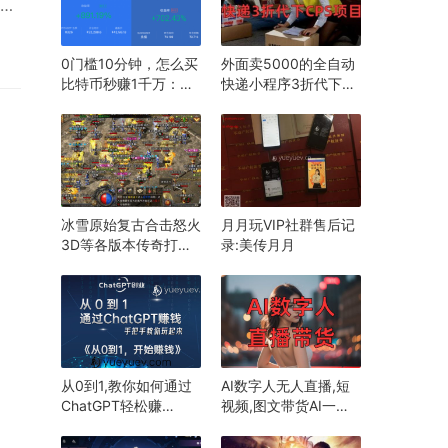
运
况
一个
0门槛10分钟，怎么买
外面卖5000的全自动
光
比特币秒赚1千万：是
快递小程序3折代下
可以
有什么方法？
CPS项目
冰雪原始复古合击怒火
月月玩VIP社群售后记
3D等各版本传奇打金
录:美传月月
搬砖项目
从0到1,教你如何通过
AI数字人无人直播,短
ChatGPT轻松赚
视频,图文带货AI一键
钱,AIGC教学,明哥
生成项目揭秘,新手单
yueyuewan8
日收入破千