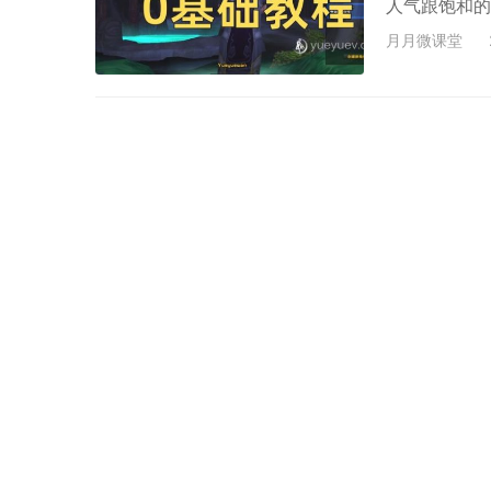
人气跟饱和的
行这么多年了
月月微课堂
下，你只要投
小店，一个月
了。游戏搬砖
支起…