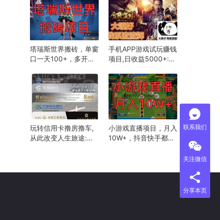
塔瑞斯世界搬砖，单窗
手机APP游戏试玩赚钱
口一天100+，多开发
项目,日收益5000+:明
财
哥yueyuewan8
联系我们
玩转信用卡撸房撸车,
小游戏直播项目，月入
从此改变人生旅途:美
10W+，抖音快手都可
传月月
做
关注微信
分享本页