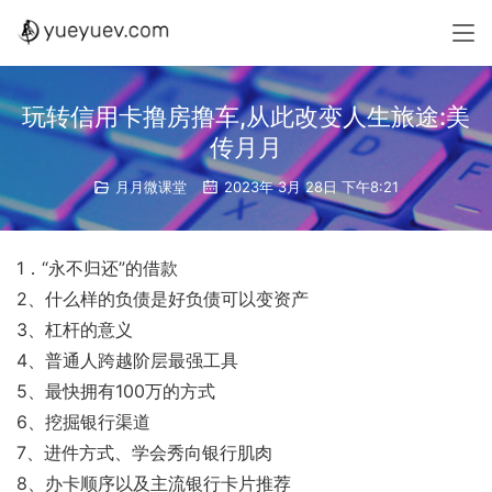
玩转信用卡撸房撸车,从此改变人生旅途:美
传月月
月月微课堂
2023年 3月 28日 下午8:21
1．“永不归还”的借款
2、什么样的负债是好负债可以变资产
3、杠杆的意义
4、普通人跨越阶层最强工具
5、最快拥有100万的方式
6、挖掘银行渠道
7、进件方式、学会秀向银行肌肉
8、办卡顺序以及主流银行卡片推荐