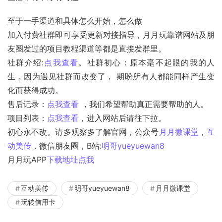
至于一手渠道和具体怎么开始，怎么做
加入付费社群即可享受更新对接指导，月月玩靠谱网站及朋
友圈发过的项目教程渠道等都是直接发群里。
社群介绍:
点我查看
。社群初心：原本毫不起眼的我的人
生，因为遇见社群而改变了， 期盼所有人都能同样产生变
化而获得成功。
售后记录：
点我查看
 ，我们希望帮助真正需要帮助的人。
项目列表：
点我查看
，进入网站后请往下拉。
初心永不改。请多观察多了解官网，公众号
月月微课堂
，
互
动美传
，微信朋友圈，B站:
明哥yueyuewan8
月月玩APP
下载地址点我
互动美传
明哥yueyuewan8
月月微课堂
玩转信用卡