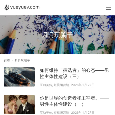
月月玩骗子
首页
月月玩骗子
如何维持「筛选者」的心态——男
性主体性建设（三）
互动美传
,
短视频营销
2026年 1月 27日
你是世界的创造者和主宰者。——
男性主体性建设（一）
互动美传
,
短视频营销
2026年 1月 27日