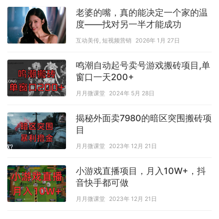
老婆的嘴，真的能决定一个家的温
度——找对另一半才能成功
互动美传
,
短视频营销
2026年 1月 27日
鸣潮自动起号卖号游戏搬砖项目,单
窗口一天200+
月月微课堂
2024年 5月 28日
揭秘外面卖7980的暗区突围搬砖项
目
月月微课堂
2023年 12月 21日
小游戏直播项目，月入10W+，抖
音快手都可做
月月微课堂
2023年 12月 21日