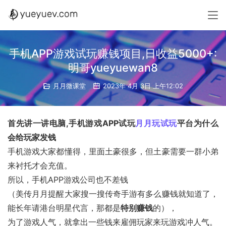
手机APP游戏试玩赚钱项目,日收益5000+:
明哥yueyuewan8
月月微课堂
2023年 4月 3日 上午12:02
首先讲一讲电脑,手机游戏APP试玩
月月玩试玩
平台为什么
会给玩家发钱
手机游戏大家都懂得，里面土豪很多，但土豪需要一群小弟
来衬托才会充值。
所以，手机APP游戏公司也不差钱
（美传月月提醒大家搜一搜传奇手游有多么赚钱就知道了，
能长年请港台明星代言，那都是
特别赚钱
的），
为了游戏人气，就拿出一些钱来雇佣玩家来玩游戏冲人气。