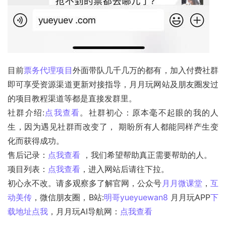
目前
票务代理项目
外面带队几千几万的都有，加入付费社群
即可享受资源渠道更新对接指导，月月玩网站及朋友圈发过
的项目教程渠道等都是直接发群里。
社群介绍:
点我查看
。社群初心：原本毫不起眼的我的人
生，因为遇见社群而改变了， 期盼所有人都能同样产生变
化而获得成功。
售后记录：
点我查看
 ，我们希望帮助真正需要帮助的人。
项目列表：
点我查看
，进入网站后请往下拉。
初心永不改。请多观察多了解官网，公众号
月月微课堂
，
互
动美传
，微信朋友圈，B站:
明哥yueyuewan8
 月月玩APP
下
载地址点我
，月月玩AI导航网：
点我查看