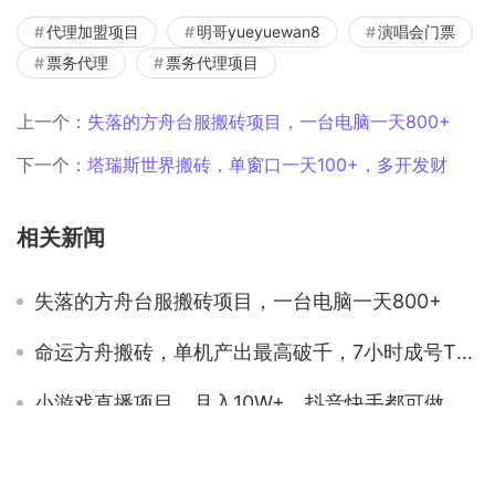
代理加盟项目
明哥yueyuewan8
演唱会门票
票务代理
票务代理项目
上一个：
失落的方舟台服搬砖项目，一台电脑一天800+
下一个：
塔瑞斯世界搬砖，单窗口一天100+，多开发财
相关新闻
失落的方舟台服搬砖项目，一台电脑一天800+
命运方舟搬砖，单机产出最高破千，7小时成号T3攻略，lostark在线人数120万
小游戏直播项目，月入10W+，抖音快手都可做
冰雪原始复古合击怒火3D等各版本传奇打金搬砖项目