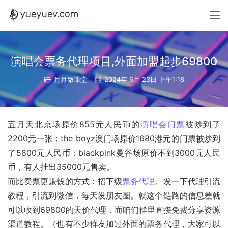
演唱会票务代理项目,外面加盟起步69800
月月微课堂
2024年 6月 23日 下午1:18
五月天北京场原价855元人民币的
演唱会门票
被炒到了
2200元一张；the boyz澳门场原价1680港元的门票被炒到
了5800元人民币；blackpink曼谷场原价不到3000元人民
币，有人挂出35000元售卖。
而比卖票更赚钱的方式：招下级
票务代理
。发一下代理引流
教程，引流到微信，每天发朋友圈。就这个链路的信息差就
可以收到69800的天价代理，而咱们群里直接免费分享资源
渠道教程。（也有不少群友加过外面的票务代理，大家可以