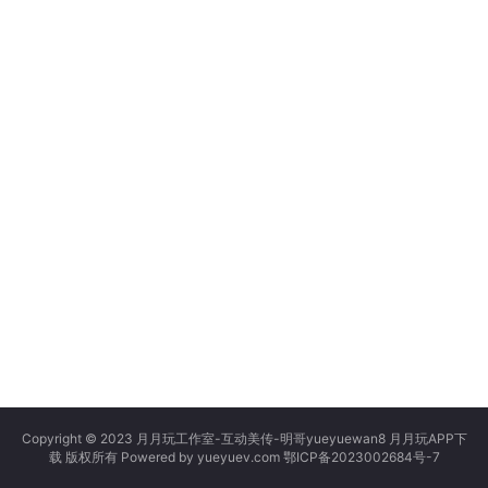
Copyright © 2023
月月玩工作室
-
互动美传
-
明哥yueyuewan8
月月玩APP下
载
版权所有 Powered by
yueyuev.com
鄂ICP备2023002684号-7